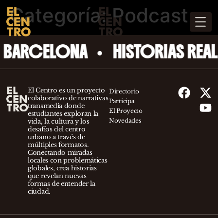
Categoría:
Podcast
•
BARCELONA
HISTORIAS REAL
El Centro es un proyecto
Directorio
colaborativo de narrativas
Participa
transmedia donde
El Proyecto
estudiantes exploran la
Novedades
vida, la cultura y los
desafíos del centro
urbano a través de
múltiples formatos.
Conectando miradas
locales con problemáticas
globales, crea historias
que revelan nuevas
formas de entender la
ciudad.