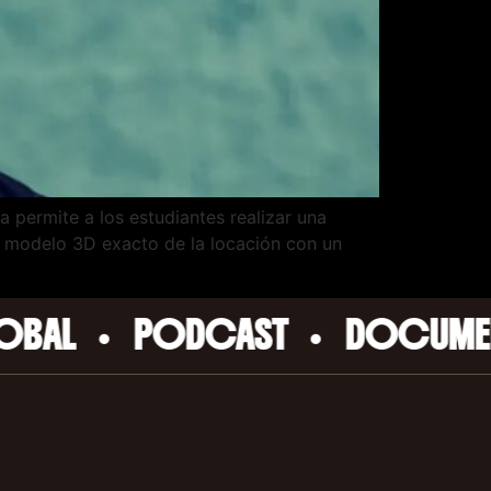
a permite a los estudiantes realizar una
n modelo 3D exacto de la locación con un
•
•
•
PODCAST
DOCUMENTAL