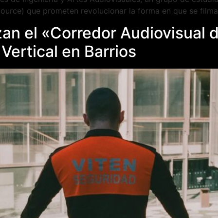
urce) que prometen revolucionar la forma en que se filma 
zan el «Corredor Audiovisual 
Vertical en Barrios