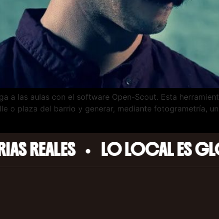
ega a las aulas con el software Open-Scout. Esta herramient
e o plaza del barrio y generar, mediante fotogrametría, u
•
ALES
LO LOCAL ES GLOBAL