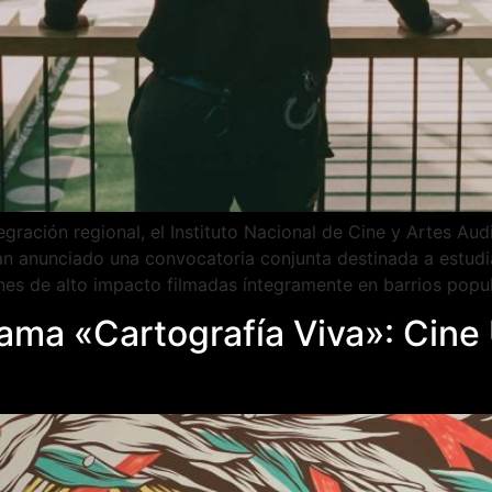
gración regional, el Instituto Nacional de Cine y Artes Audi
n anunciado una convocatoria conjunta destinada a estudia
ones de alto impacto filmadas íntegramente en barrios popu
ma «Cartografía Viva»: Cine U