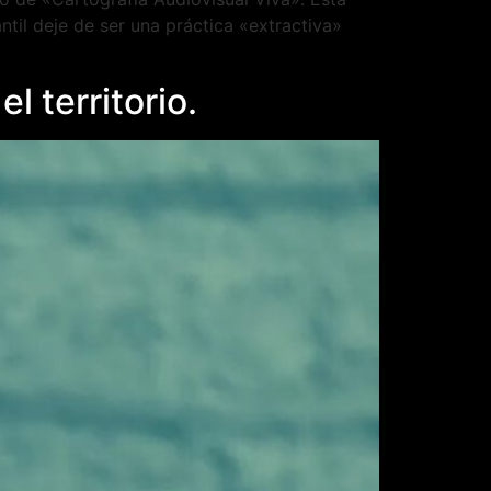
ntil deje de ser una práctica «extractiva»
l territorio.