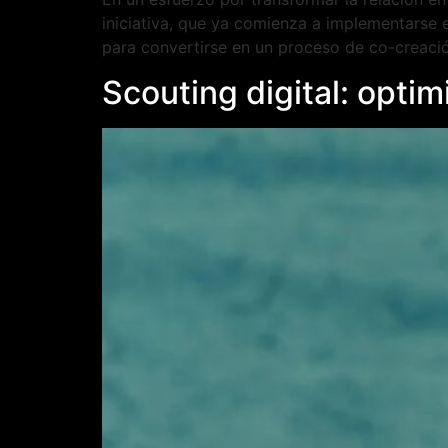
iniciativa, que ya comienza a implementarse e
para convertirse en un proceso de co-creaci
Scouting digital: optim