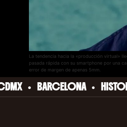
La tendencia hacia la «producción virtual» ll
pasada rápida con su smartphone por una call
error de margen de apenas 5mm.
•
•
BARCELONA
HISTORIAS RE